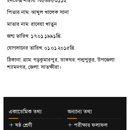
ইনডেক্স নাম্বার: N৫৬৮৫৩১১২
পিতার নাম: আব্দুল খালেক সানা
মাতার নাম: রাবেয়া খাতুন
জন্ম তারিখ: ১৭.০১.১৯৯১খ্রি.
যোগদানের তারিখ: ০১.০১.২০১৫খ্রি.
ঠিকানা: গ্রাম: গড়কুমারপুর, ডাকঘর: পদ্মপুকুর, উপজেলা:
শ্যামনগর, জেলা: সাতক্ষীরা।
একাডেমিক তথ্য
অন্যান্য তথ্য
ষষ্ঠ শ্রেণী
পরীক্ষার ফলাফল