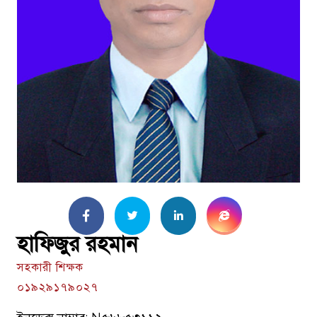
হাফিজুর রহমান
সহকারী শিক্ষক
০১৯২৯১৭৯০২৭