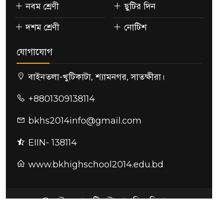
নবম শ্রেণী
ছুটির দিন
দশম শ্রেণী
নোটিশ
যোগাযোগ
বাইনতলা-খুটিকাটা, শ্যামনগর, সাতক্ষীরা।
+8801309138114
bkhs2014info@gmail.com
EIIN- 138114
www.bkhighschool2014.edu.bd
@ বাইনতলা-খুটিকাটা মাধ্যমিক বিদ্যালয়
ডিজাইন ও কারিগরি সহযোগিতায়:
সুন্দরবন আইটি