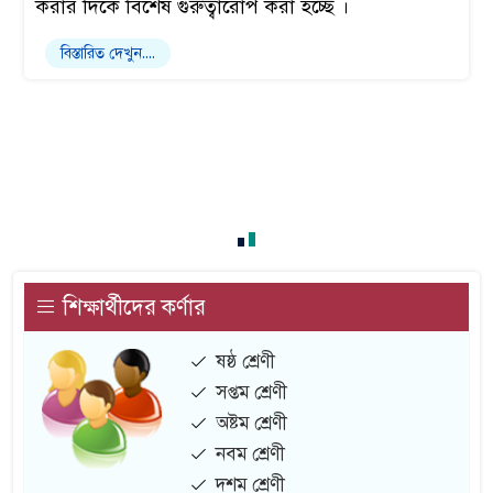
করার দিকে বিশেষ গুরুত্বারোপ করা হচ্ছে ।
বিস্তারিত দেখুন....
শিক্ষার্থীদের কর্ণার
ষষ্ঠ শ্রেণী
সপ্তম শ্রেণী
অষ্টম শ্রেণী
নবম শ্রেণী
দশম শ্রেণী