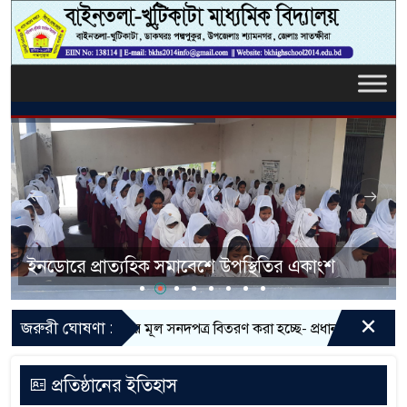
ইনডোরে প্রাত্যহিক সমাবেশে উপস্থিতির একাংশ
×
জরুরী ঘোষণা :
এসএসসি পরীক্ষার মূল সনদপত্র বিতরণ করা হচ্ছে- প্রধান শিক্ষক
বিদ্য
প্রতিষ্ঠানের ইতিহাস