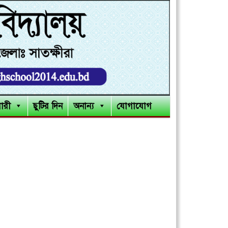
লারী
ছুটির দিন
অনান্য
যোগাযোগ