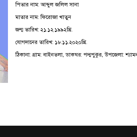
পিতার নাম: আব্দুল জলিল সানা
মাতার নাম: ফিরোজা খাতুন
জন্ম তারিখ: ২১.১২.১৯৯২খ্রি.
যোগদানের তারিখ: ১৮.১১.২০২০খ্রি.
ঠিকানা: গ্রাম: বাইনতলা, ডাকঘর: পদ্মপুকুর, উপজেলা: শ্যাম