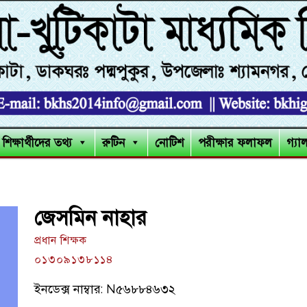
শিক্ষার্থীদের তথ্য
রুটিন
নোটিশ
পরীক্ষার ফলাফল
গ্যা
জেসমিন নাহার
প্রধান শিক্ষক
০১৩০৯১৩৮১১৪
ইনডেক্স নাম্বার: N৫৬৮৮৪৬৩২