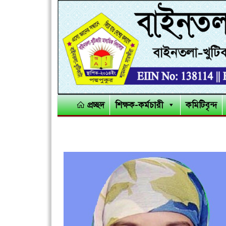
প্রচ্ছদ
শিক্ষক-কর্মচারী
কমিটিবৃন্দ