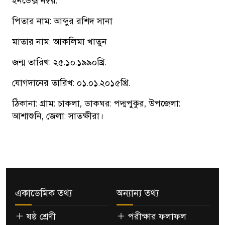
ইনডেক্স নম্বর:
পিতার নাম: আব্দুর রশিদ সানা
মাতার নাম: আকলিমা খাতুন
জন্ম তারিখ: ২৫.১০.১৯৯০খ্রি.
যোগদানের তারিখ: ০১.০১.২০১৫খ্রি.
ঠিকানা: গ্রাম: চাকলা, ডাকঘর: পদ্মপুকুর, উপজেলা:
আশাশুনি, জেলা: সাতক্ষীরা।
একাডেমিক তথ্য
অন্যান্য তথ্য
ষষ্ঠ শ্রেণী
পরীক্ষার ফলাফল