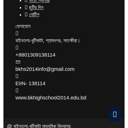
ফটো গ্যালারী
ছুটির দিন
নোটিশ
যোগাযোগ
বাইনতলা-খুটিকাটা, শ্যামনগর, সাতক্ষীরা।
+8801309138114
bkhs2014info@gmail.com
EIIN- 138114
www.bkhighschool2014.edu.bd
@ বাইনতলা-খুটিকাটা মাধ্যমিক বিদ্যালয়